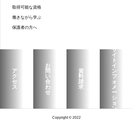
取得可能な資格
働きながら学ぶ
保護者の方へ
サ
イ
ト
お
イ
ア
問
資
ン
ク
い
料
フ
セ
合
請
ォ
ス
わ
求
メ
せ
ー
シ
ョ
ン
Copyright © 2022