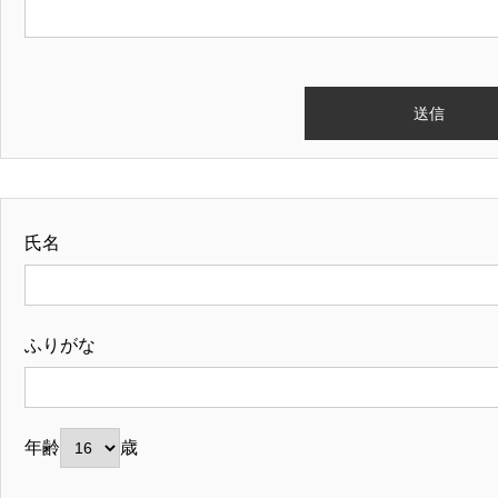
氏名
ふりがな
年齢
歳